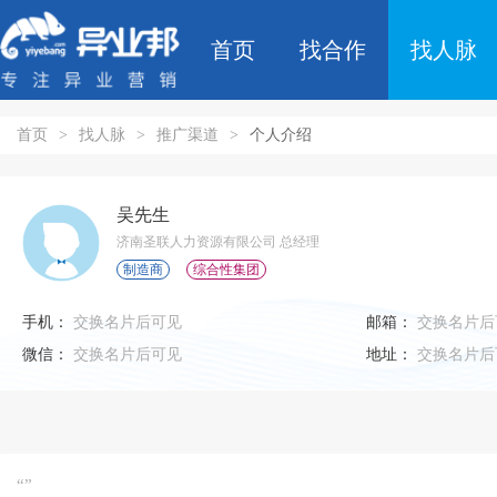
首页
找合作
找人脉
首页
>
找人脉
>
推广渠道
>
个人介绍
吴先生
济南圣联人力资源有限公司 总经理
制造商
综合性集团
手机：
交换名片后可见
邮箱：
交换名片后
微信：
交换名片后可见
地址：
交换名片后
“”