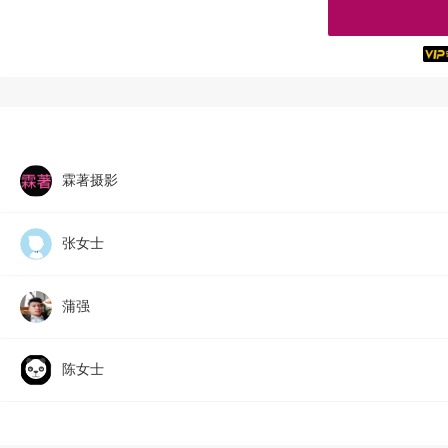
霖著摄影
张女士
蒲强
陈女士