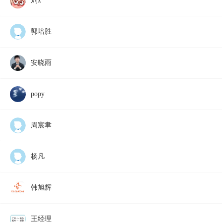
刘x
郭培胜
安晓雨
popy
周宸聿
杨凡
韩旭辉
王经理