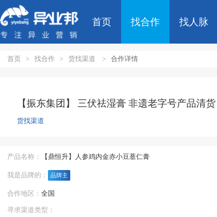
首页
找合作
找人脉
首页
>
找合作
>
货找渠道
>
合作详情
【振东集团】 三伏祛湿膏 非遗老字号产品清货
货找渠道
产品名称：
【鼎恒升】人参鸡内金赤小豆薏仁膏
我是品牌的：
品牌主
合作地区：
全国
寻求渠道类型：