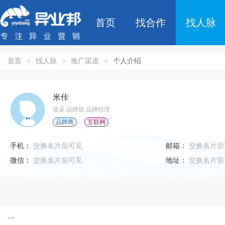
首页
找合作
找人脉
首页
>
找人脉
>
推广渠道
>
个人介绍
米佧
亚朵 品牌部 品牌经理
品牌商
互联网
手机：
交换名片后可见
邮箱：
交换名片后
微信：
交换名片后可见
地址：
交换名片后
“”