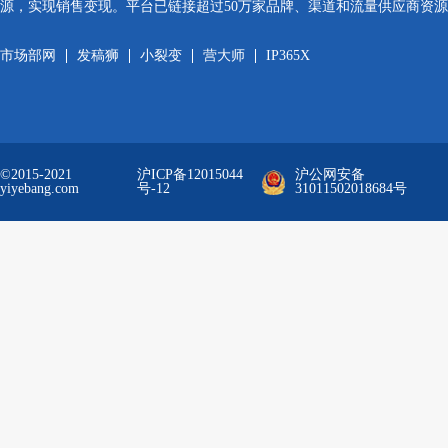
源，实现销售变现。平台已链接超过50万家品牌、渠道和流量供应商资
市场部网
发稿狮
小裂变
营大师
IP365X
©2015-2021
沪ICP备12015044
沪公网安备
yiyebang.com
号-12
31011502018684号