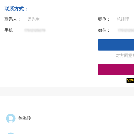
联系方式：
联系人：
梁先生
职位：
总经理
手机：
微信：
对方同意
徐海玲