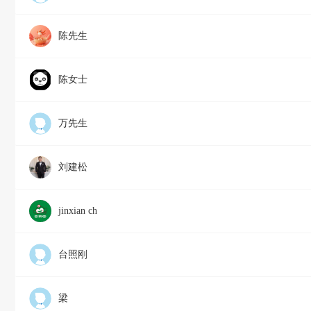
陈先生
陈女士
万先生
刘建松
jinxian ch
台照刚
梁