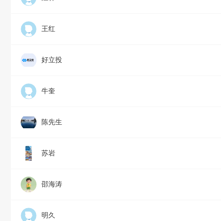
王红
好立投
牛奎
陈先生
苏岩
邵海涛
明久