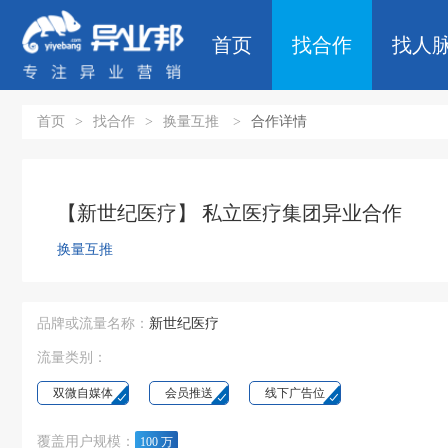
首页
找合作
找人
首页
>
找合作
>
换量互推
>
合作详情
【新世纪医疗】 私立医疗集团异业合作
换量互推
品牌或流量名称：
新世纪医疗
流量类别：
双微自媒体
会员推送
线下广告位
覆盖用户规模：
100 万