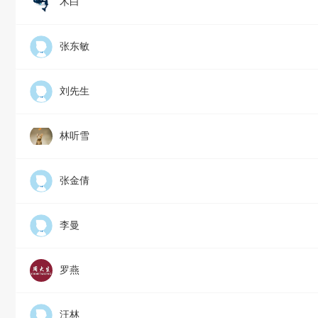
木白
张东敏
刘先生
林听雪
张金倩
李曼
罗燕
汪林