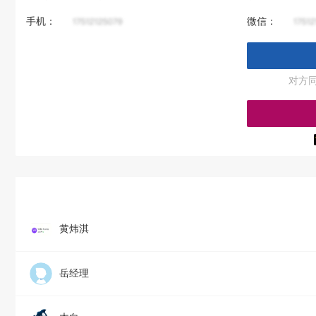
手机：
微信：
对方
黄炜淇
岳经理