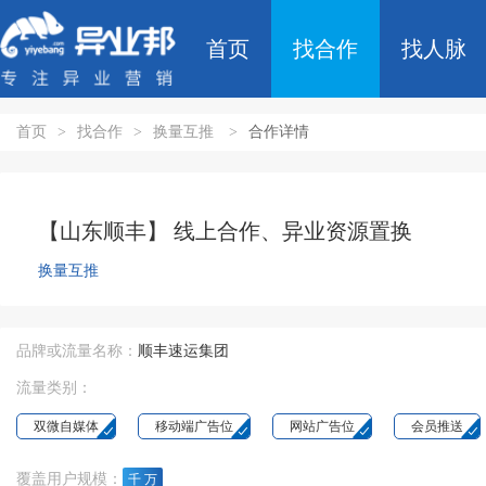
首页
找合作
找人脉
首页
>
找合作
>
换量互推
>
合作详情
【山东顺丰】 线上合作、异业资源置换
换量互推
品牌或流量名称：
顺丰速运集团
流量类别：
双微自媒体
移动端广告位
网站广告位
会员推送
覆盖用户规模：
千 万