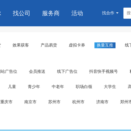
脉
找公司
服务商
活动
找合作
货
效果获客
产品易货
虚拟卡券
换量互推
线
网站广告位
会员推送
线下广告位
抖音快手视频号
儿童
青少年
中老年
职场白领
大学生
重庆市
南京市
苏州市
杭州市
济南市
郑州