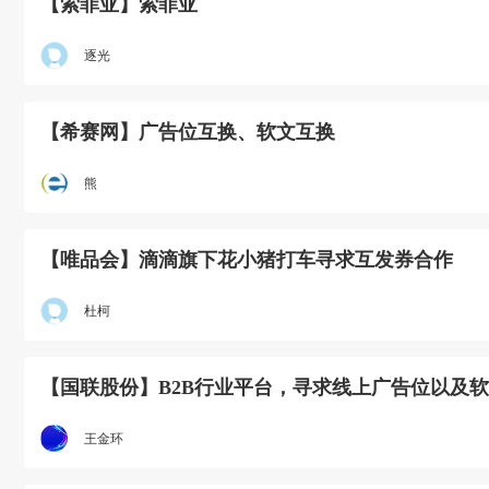
【索菲亚】索菲亚
逐光
【希赛网】广告位互换、软文互换
熊
【唯品会】滴滴旗下花小猪打车寻求互发券合作
杜柯
【国联股份】B2B行业平台，寻求线上广告位以及
王金环