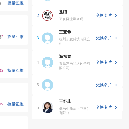
换量互推
请
3
孤狼
2
交换名片
互联网流量变现
王亚希
换量互推
请
2
3
交换名片
杭州新麦科技有限公
司
海东青
4
交换名片
青岛东渔品牌运营有
限公司
换量互推
13
1
5
交换名片
王舒非
换量互推
19
6
交换名片
倍乐生商贸（中国）
有限公...