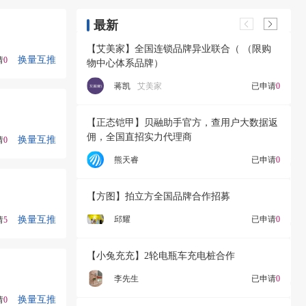
最新
【艾美家】全国连锁品牌异业联合（ （限购
换量互推
请
0
物中心体系品牌）
蒋凯
艾美家
已申请
0
【正态铠甲】贝融助手官方，查用户大数据返
佣，全国直招实力代理商
换量互推
请
0
熊天睿
已申请
0
【方图】拍立方全国品牌合作招募
换量互推
邱耀
已申请
0
请
5
【小兔充充】2轮电瓶车充电桩合作
李先生
已申请
0
换量互推
请
0