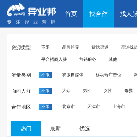
首页
找合作
找人
资源类型
不限
品牌跨界
货找渠道
渠道找
平台招商入驻
营销服务
其他
流量类别
不限
双微自媒体
移动端广告位
面向人群
不限
大众
男性
女性
母婴
合作地区
不限
北京市
天津市
上海市
热门
最新
优选