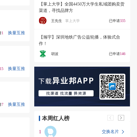
【掌上大学】全国4450万大学生私域团购卖货
渠道，寻找品牌方
王先生
掌上大学
已申请
335
换量互推
请
1
【瀚宇】深圳地铁广告公益轮播，体验式合
作！
胡波
已申请
146
换量互推
15
换量互推
请
7
本周红人榜
1
交换名片