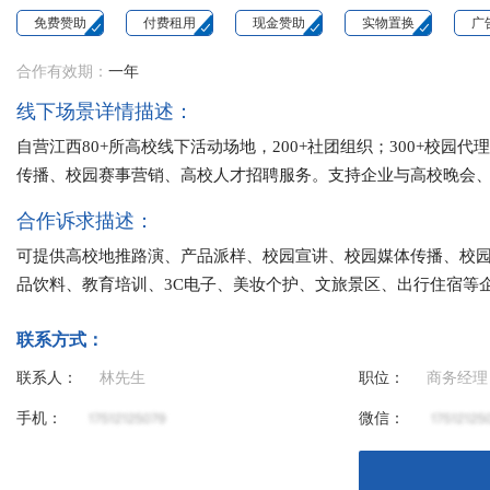
免费赞助
付费租用
现金赞助
实物置换
广
合作有效期：
一年
线下场景详情描述：
自营江西80+所高校线下活动场地，200+社团组织；300+校
传播、校园赛事营销、高校人才招聘服务。支持企业与高校晚会
合作诉求描述：
可提供高校地推路演、产品派样、校园宣讲、校园媒体传播、校
品饮料、教育培训、3C电子、美妆个护、文旅景区、出行住宿等
联系方式：
联系人：
林先生
职位：
商务经理
手机：
微信：