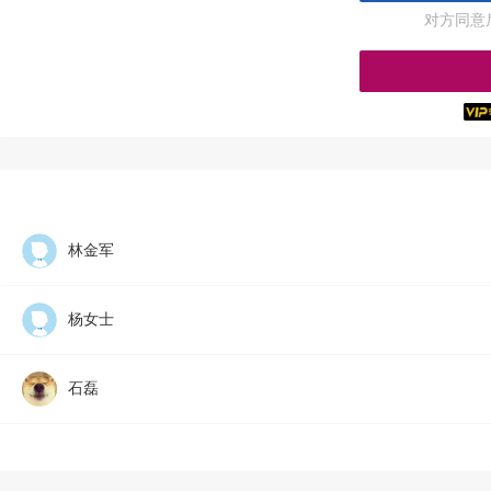
对方同意
林金军
杨女士
石磊