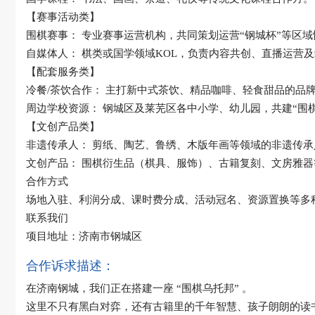
【赛事活动类】
围棋赛事：
专业赛事运营机构，共同策划运营“钢城杯”等区域
自媒体人：
棋类或国学领域KOL，负责内容共创、直播运营
【配套服务类】
冷餐/茶饮合作：
主打新中式茶饮、精品咖啡、轻食甜品的品
周边学校资源：
钢城区及莱芜区各中小学、幼儿园，共建“围
【文创产品类】
非遗传承人：
剪纸、陶艺、鲁绣、木版年画等领域的非遗传承
文创产品：
围棋衍生品（棋具、服饰）、古籍复刻、文房雅器
合作方式
场地入驻、利润分成、课时费分成、活动冠名、资源置换等多
联系我们
项目地址：济南市钢城区
合作诉求描述：
在济南钢城，我们正在搭建一座
“围棋乌托邦”
。
这里不只有黑白对弈，还有
古籍里的千年智慧
、
孩子朗朗的读