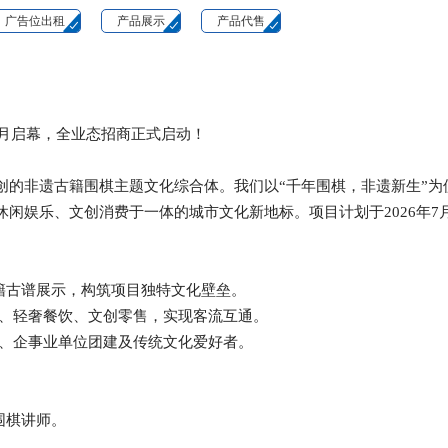
广告位出租
产品展示
产品代售
年7月启幕，全业态招商正式启动！
创的
非遗古籍围棋主题文化综合体
。我们以“千年围棋，非遗新生”为
休闲娱乐、文创消费
于一体的城市文化新地标。项目计划于
2026年7
籍古谱展示，构筑项目独特文化壁垒。
、轻奢餐饮、文创零售，实现客流互通。
、企事业单位团建及传统文化爱好者。
围棋讲师。