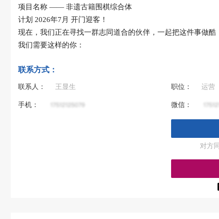
项目名称
—— 非遗古籍围棋综合体
计划
2026年7月
开门迎客！
现在，我们正在寻找一群
志同道合的伙伴
，一起把这件事做酷
我们需要这样的你：
联系方式：
联系人：
王显生
职位：
运营
手机：
微信：
对方