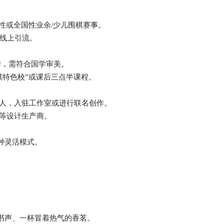
性或全国性业余/少儿围棋赛事。
及线上引流。
牌，需符合国学审美。
棋特色校”或课后三点半课程。
人，入驻工作室或进行联名创作。
等设计生产商。
种灵活模式。
书声
、
一杯冒着热气的香茗
。