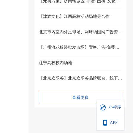
【元典方策】济南钢城区“非遗+围棋”文化综合体合作招募
【津渡文化】江西高校活动场地寻合作
北京市内室内外足球场、网球场围网广告资源投放招募！
【广州流花服装批发市场】置换广告-免费置换（线上线下均可）
辽宁高校校内场地
【北京欢乐谷】北京欢乐谷品牌联合、线下活动、异业合作等
查看更多
小程序
APP