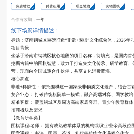
免费赞助
付费租用
现金赞助
实物置换
合作有效期：
一年
线下场景详情描述：
标题：济南钢城区重磅打造“非遗+围棋”文化综合体，2026
项目背景
坐落于济南市钢城区核心地段的
项目名称，待填充
，是国内首
挖掘古籍中的围棋智慧，致力于打造集
文化传承、研学教育、
营，现面向全国诚邀合作伙伴，共享文化消费蓝海。
核心亮点
非遗+稀缺性：
依托围棋这一国家级非物质文化遗产，结合古
复合业态：
打破传统棋院单一模式，融合高端对弈、国学教培
精准客群：
覆盖钢城区及周边高端家庭客群、青少年教育群体
招商板块及需求
【教育研学类】
围棋课程/老师：
拥有成熟教学体系的机构或职业/业余高段位
国学课程：
书法、国画、茶道、礼仪等传统文化课程合作方。