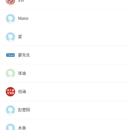
刘x
Mattie
梁
廖先生
张迪
伯涵
彭楚阳
木善