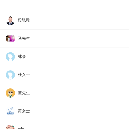
段弘毅
马先生
林聂
杜女士
董先生
黄女士