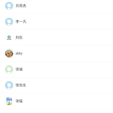
吕奕杰
李一凡
刘生
abby
张迪
张先生
张猛