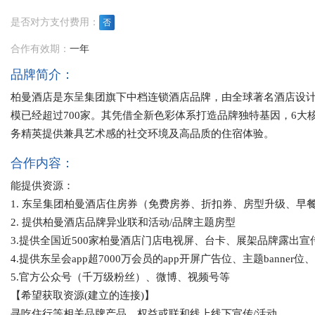
是否对方支付费用：
否
合作有效期：
一年
品牌简介：
柏曼酒店是东呈集团旗下中档连锁酒店品牌，由全球著名酒店设计
模已经超过700家。其凭借全新色彩体系打造品牌独特基因，6
务精英提供兼具艺术感的社交环境及高品质的住宿体验。
合作内容：
能提供资源：
1. 东呈集团柏曼酒店住房券（免费房券、折扣券、房型升级、早
2. 提供柏曼酒店品牌异业联和活动/品牌主题房型
3.提供全国近500家柏曼酒店门店电视屏、台卡、展架品牌露出宣
4.提供东呈会app超7000万会员的app开屏广告位、主题banner
5.官方公众号（千万级粉丝）、微博、视频号等
【希望获取资源(建立的连接)】
寻吃住行等相关品牌产品、权益或联和线上线下宣传/活动