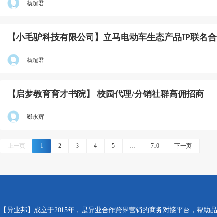
杨超君
【小毛驴科技有限公司】立马电动车生态产品IP联名
杨超君
【启梦教育育才书院】 校园代理/分销社群高佣招商
郄永辉
上一页
1
2
3
4
5
…
710
下一页
【异业邦】成立于2015年，是异业合作跨界营销的商务对接平台，帮助