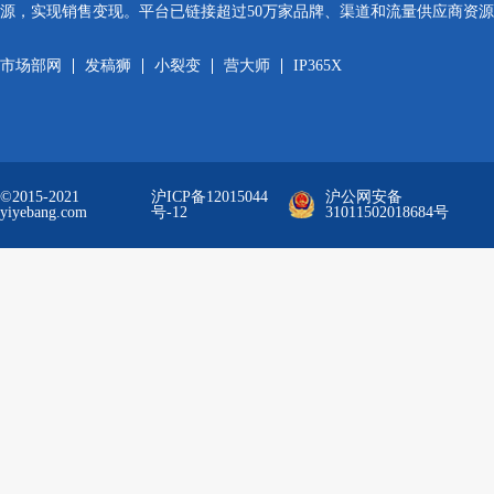
源，实现销售变现。平台已链接超过50万家品牌、渠道和流量供应商资
市场部网
发稿狮
小裂变
营大师
IP365X
©2015-2021
沪ICP备12015044
沪公网安备
yiyebang.com
号-12
31011502018684号