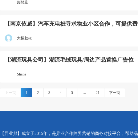
彭总监
【南京依威】汽车充电桩寻求物业小区合作，可提供费
大橘叔叔
【潮流玩具公司】潮流毛绒玩具/周边产品置换广告位
Shelia
上一页
1
2
3
4
5
…
21
下一页
【异业邦】成立于2015年，是异业合作跨界营销的商务对接平台，帮助