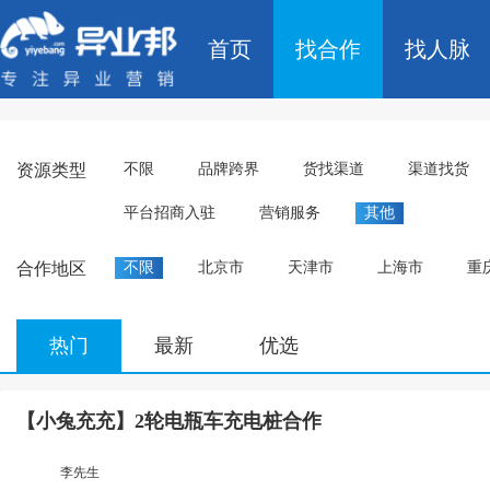
首页
找合作
找人脉
资源类型
不限
品牌跨界
货找渠道
渠道找货
平台招商入驻
营销服务
其他
合作地区
不限
北京市
天津市
上海市
重
热门
最新
优选
【小兔充充】2轮电瓶车充电桩合作
李先生