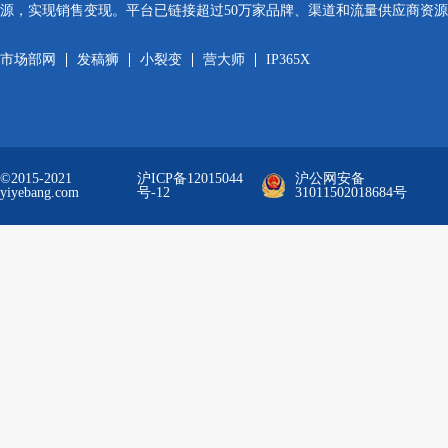
源，实现销售变现。平台已链接超过50万家品牌、渠道和流量供应商资
市场部网
发稿狮
小裂变
营大师
IP365X
©2015-2021
沪ICP备12015044
沪公网安备
yiyebang.com
号-12
31011502018684号